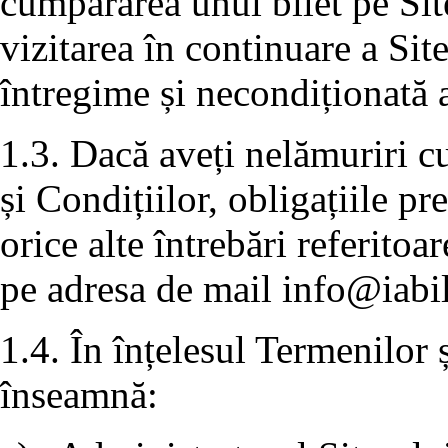
cumpărarea unui bilet pe Sit
vizitarea în continuare a Sit
întregime și necondiționată a
1.3. Dacă aveți nelămuriri c
și Condițiilor, obligațiile p
orice alte întrebări referitoa
pe adresa de mail
info@iabil
1.4. În înțelesul Termenilor 
înseamnă: