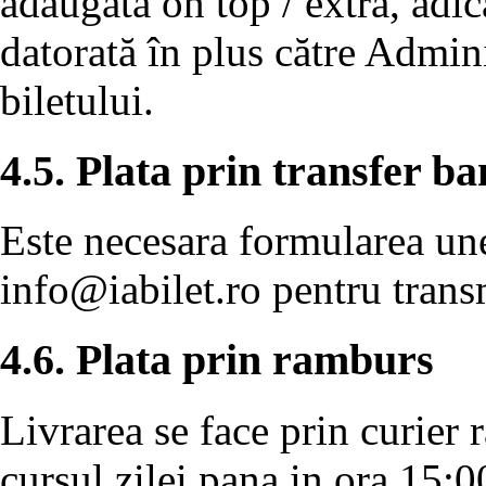
adaugată on top / extra, adic
datorată în plus către Admini
biletului.
4.5. Plata prin transfer b
Este necesara formularea unei
info@iabilet.ro
pentru transm
4.6. Plata prin ramburs
Livrarea se face prin curier 
cursul zilei pana in ora 15:0